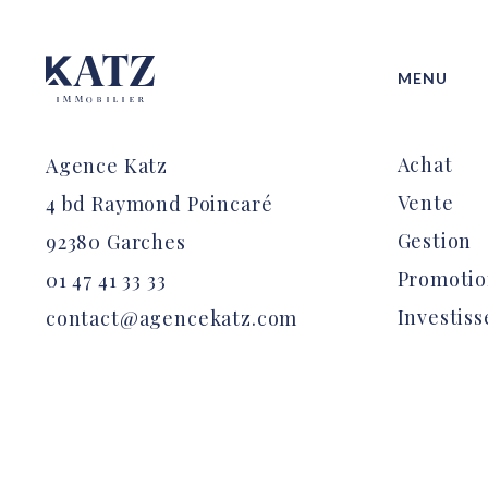
MENU
Achat
Agence Katz
Vente
4 bd Raymond Poincaré
Gestion
92380 Garches
Promoti
01 47 41 33 33
Investis
contact@agencekatz.com